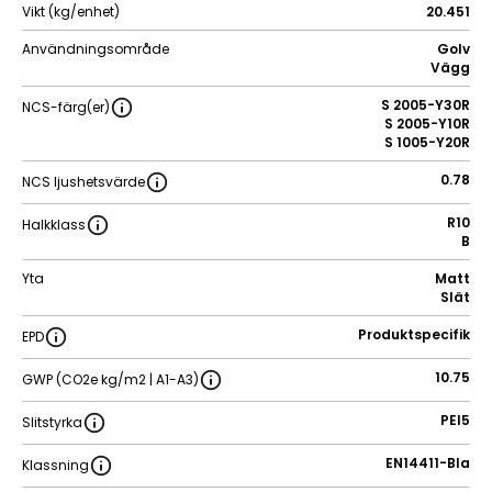
Vikt (kg/enhet)
20.451
Användningsområde
Golv
Vägg
S 2005-Y30R
NCS-färg(er)
S 2005-Y10R
S 1005-Y20R
0.78
NCS ljushetsvärde
R10
Halkklass
B
Yta
Matt
Slät
Produktspecifik
EPD
10.75
GWP (CO2e kg/m2 | A1-A3)
PEI5
Slitstyrka
EN14411-BIa
Klassning