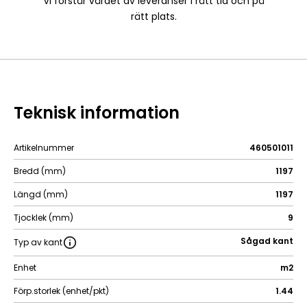
Vi förstår värdet av leveranser i rätt tid och på
rätt plats.
Teknisk information
Artikelnummer
460501011
Bredd (mm)
1197
Längd (mm)
1197
Tjocklek (mm)
9
Sågad kant
Typ av kant
Enhet
m2
Förp.storlek (enhet/pkt)
1.44