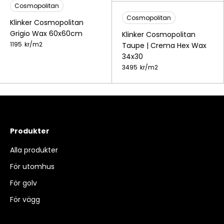
Cosmopolitan
Cosmopolitan
Klinker Cosmopolitan
Grigio Wax 60x60cm
Klinker Cosmopolitan
1195
kr/
m2
Taupe | Crema Hex Wax
34x30
3495
kr/
m2
Produkter
Alla produkter
För utomhus
För golv
För vägg