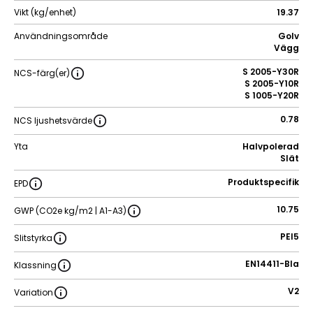
Vikt (kg/enhet)
19.37
Användningsområde
Golv
Vägg
S 2005-Y30R
NCS-färg(er)
S 2005-Y10R
S 1005-Y20R
0.78
NCS ljushetsvärde
Yta
Halvpolerad
Slät
Produktspecifik
EPD
10.75
GWP (CO2e kg/m2 | A1-A3)
PEI5
Slitstyrka
EN14411-BIa
Klassning
V2
Variation