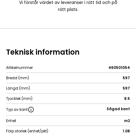
Vi förstår värdet av leveranser i rätt tid och på
rätt plats.
Teknisk information
Artikelnummer
460501054
Bredd (mm)
597
Längd (mm)
597
Tjocklek (mm)
8.5
Sågad kant
Typ av kant
Enhet
m2
Förp.storlek (enhet/pkt)
1.08