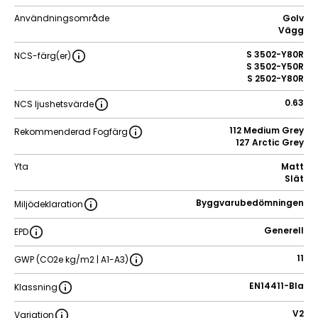
Användningsområde
Golv
Vägg
S 3502-Y80R
NCS-färg(er)
S 3502-Y50R
S 2502-Y80R
0.63
NCS ljushetsvärde
112 Medium Grey
Rekommenderad Fogfärg
127 Arctic Grey
Yta
Matt
Slät
Byggvarubedömningen
Miljödeklaration
Generell
EPD
11
GWP (CO2e kg/m2 | A1-A3)
EN14411-BIa
Klassning
V2
Variation