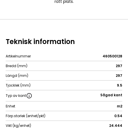
rätt plats.
Teknisk information
Artikelnummer
460500128
Bredd (mm)
297
Längd (mm)
297
Tjocklek (mm)
9.5
Sågad kant
Typ av kant
Enhet
m2
Förp.storlek (enhet/pkt)
0.54
Vikt (kg/enhet)
24.444