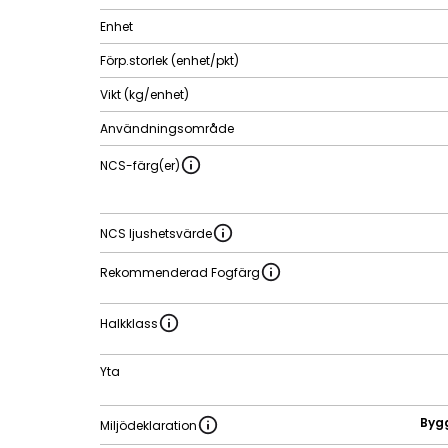
Enhet
Förp.storlek (enhet/pkt)
Vikt (kg/enhet)
Användningsområde
NCS-färg(er)
NCS ljushetsvärde
Rekommenderad Fogfärg
Halkklass
Yta
Byg
Miljödeklaration