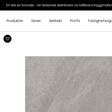
En del av Sonsab - en ledande distributör av hållbara byggmater
Produkter
Serier
Arkitekt
Proffs
Fastighetsäg