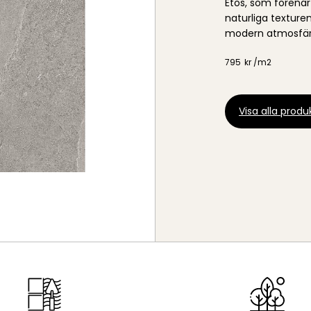
Etos, som förenar
naturliga texture
modern atmosfär 
795
kr /
m2
Visa alla produk