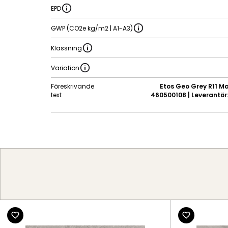
EPD
GWP (CO2e kg/m2 | A1-A3)
Klassning
Variation
Föreskrivande
Etos Geo Grey R11 Ma
text
460500108 | Leverantör: 