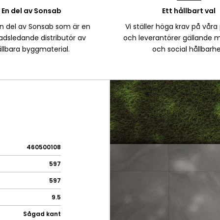
En del av Sonsab
Ett hållbart val
en del av Sonsab som är en
Vi ställer höga krav på våra
dsledande distributör av
och leverantörer gällande m
llbara byggmaterial.
och social hållbarhe
460500108
597
597
9.5
Sågad kant