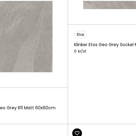
Etos
Klinker Etos Geo Grey Socke
0
kr/
st
 Geo Grey R11 Matt 60x60cm