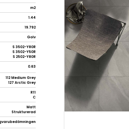
m2
1.44
19.792
Golv
S 3502-Y80R
S 3502-Y50R
S 2502-Y80R
0.63
112 Medium Grey
127 Arctic Grey
R11
C
Matt
Strukturerad
gvarubedömningen