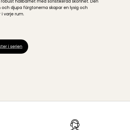
 robust hållbarhet med sofistikerad skönhet. Den
n och djupa färgtonerna skapar en lyxig och
i varje rum.
ter i serien