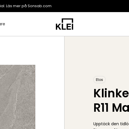
ial. Läs mer på
Sonsab.com
are
Etos
Klinke
R11 M
Upptäck den tidlö