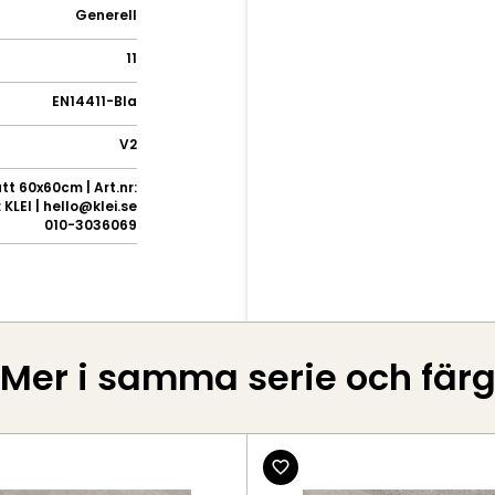
Generell
11
EN14411-BIa
V2
tt 60x60cm | Art.nr:
KLEI | hello@klei.se
010-3036069
Mer i samma serie och fär