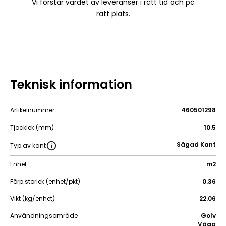
Vi förstår värdet av leveranser i rätt tid och på
rätt plats.
Teknisk information
Artikelnummer
460501298
Tjocklek (mm)
10.5
Sågad Kant
Typ av kant
Enhet
m2
Förp.storlek (enhet/pkt)
0.36
Vikt (kg/enhet)
22.06
Användningsområde
Golv
Vägg