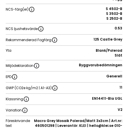
S 4502-B
NCS-färg(er)
S 3502-B
S 2502-B
0.53
NCS ljushetsvärde
125 Castle Grey
Rekommenderad Fogfärg
Yta
Blank/Polerad
Slät
Byggvarubedömningen
Miljödeklaration
Generell
EPD
11
GWP (CO2e kg/m2 | A1-A3)
EN14411-BIa UGL
Klassning
V2
Variation
Föreskrivande
Macro Grey Mosaik Polerad/Matt 3x3cm | Art.nr:
text
460501298 | Leverantör: KLEI | hello@klei.se 010-