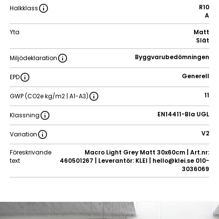
R10
Halkklass
A
Yta
Matt
Slät
Byggvarubedömningen
Miljödeklaration
Generell
EPD
11
GWP (CO2e kg/m2 | A1-A3)
EN14411-BIa UGL
Klassning
V2
Variation
Föreskrivande
Macro Light Grey Matt 30x60cm | Art.nr:
text
460501267 | Leverantör: KLEI | hello@klei.se 010-
3036069