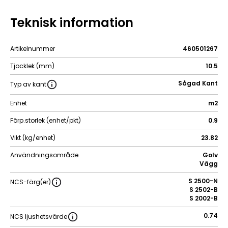
Teknisk information
Artikelnummer
460501267
Tjocklek (mm)
10.5
Sågad Kant
Typ av kant
Enhet
m2
Förp.storlek (enhet/pkt)
0.9
Vikt (kg/enhet)
23.82
Användningsområde
Golv
Vägg
S 2500-N
NCS-färg(er)
S 2502-B
S 2002-B
0.74
NCS ljushetsvärde