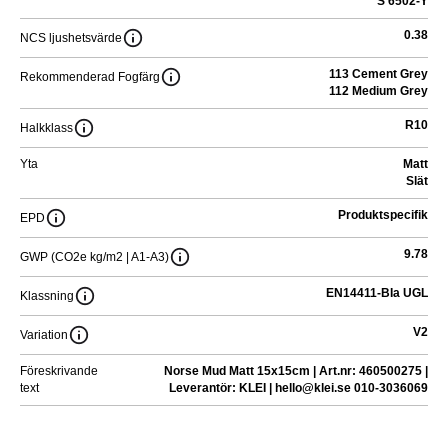
S 6502-Y
0.38
NCS ljushetsvärde
113 Cement Grey
Rekommenderad Fogfärg
112 Medium Grey
R10
Halkklass
Yta
Matt
Slät
Produktspecifik
EPD
9.78
GWP (CO2e kg/m2 | A1-A3)
EN14411-BIa UGL
Klassning
V2
Variation
Föreskrivande
Norse Mud Matt 15x15cm | Art.nr: 460500275 |
text
Leverantör: KLEI | hello@klei.se 010-3036069