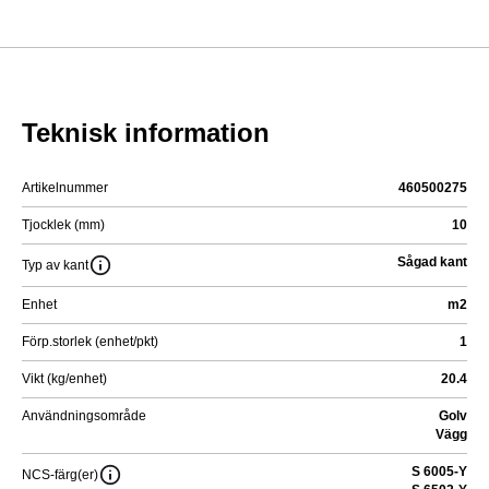
Teknisk information
Artikelnummer
460500275
Tjocklek (mm)
10
Sågad kant
Typ av kant
Enhet
m2
Förp.storlek (enhet/pkt)
1
Vikt (kg/enhet)
20.4
Användningsområde
Golv
Vägg
S 6005-Y
NCS-färg(er)