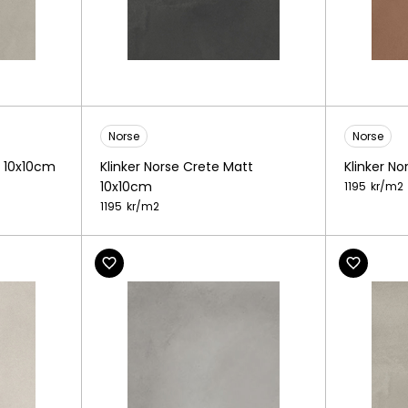
Norse
Norse
t 10x10cm
Klinker Norse Crete Matt
Klinker N
10x10cm
1195
kr/
m2
1195
kr/
m2