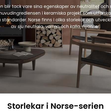
en blir tack vare sina egenskaper av neutralitet oc
huvudingrediensen i keramiska projekt som utforska
 standarder. Norse finns i olika storlekar och utveckl
av sju neutrala, varma och kalla, nyanser.
Storlekar i Norse-serien