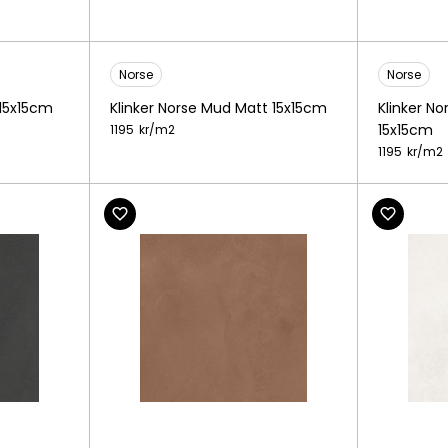
Norse
Norse
 15x15cm
Klinker Norse Mud Matt 15x15cm
Klinker N
15x15cm
1195
kr/
m2
1195
kr/
m2