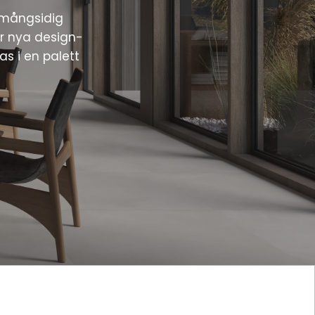
h mångsidig
r nya design-
as i en palett