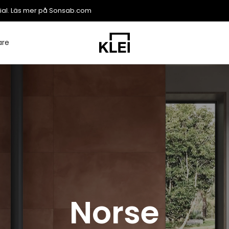
ial. Läs mer på
Sonsab.com
are
Norse