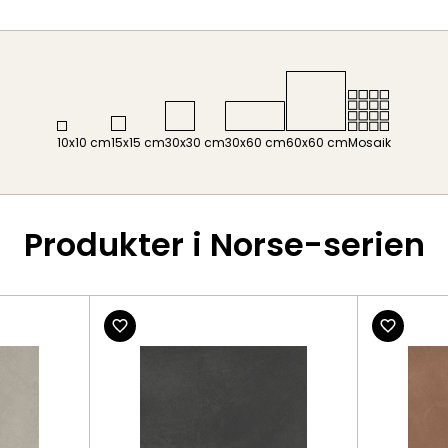
10x10 cm
15x15 cm
30x30 cm
30x60 cm
60x60 cm
Mosaik
Produkter i Norse-serien