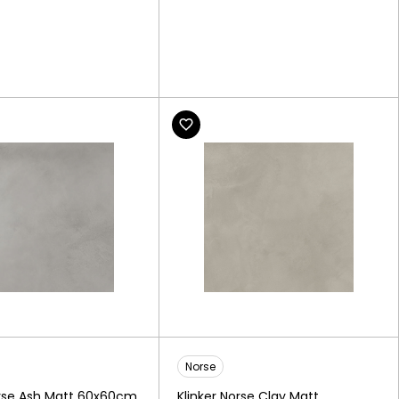
Norse
orse Ash Matt 60x60cm
Klinker Norse Clay Matt