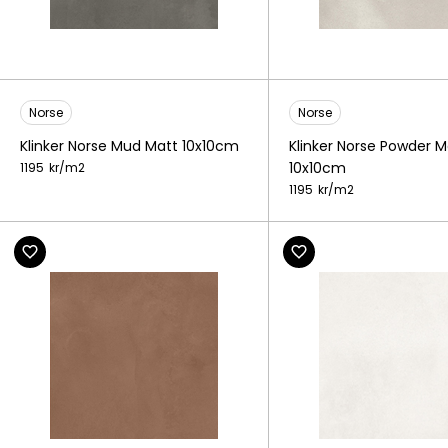
Norse
Norse
Klinker Norse Mud Matt 10x10cm
Klinker Norse Powder M
10x10cm
1195
kr/
m2
1195
kr/
m2