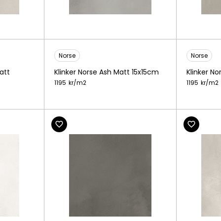
Norse
Norse
att
Klinker Norse Ash Matt 15x15cm
Klinker N
1195
kr/
m2
1195
kr/
m2