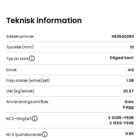
Teknisk information
Artikelnummer
460500290
Tjocklek (mm)
10
Sågad kant
Typ av kant
Enhet
m2
Förp.storlek (enhet/pkt)
1.08
Vikt (kg/enhet)
20.37
Användningsområde
Golv
Vägg
S 3005-Y50R
NCS-färg(er)
S 1502-Y50R
0.65
NCS ljushetsvärde