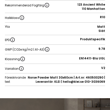
123 Ancient White
Rekommenderad Fogfärg
110 Manhattan
R10
Halkklass
Yta
Matt
Slät
Produktspecifik
EPD
9.78
GWP (CO2e kg/m2 | A1-A3)
EN14411-BIa UGL
Klassning
V2
Variation
Föreskrivande
Norse Powder Matt 30x60cm | Art.nr: 460500290 |
text
Leverantör: KLEI | hello@klei.se 010-3036069