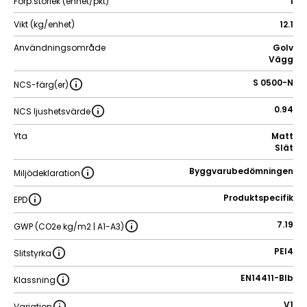
Förp.storlek (enhet/pkt)
1
Vikt (kg/enhet)
12.1
Användningsområde
Golv
Vägg
S 0500-N
NCS-färg(er)
0.94
NCS ljushetsvärde
Yta
Matt
Slät
Byggvarubedömningen
Miljödeklaration
Produktspecifik
EPD
7.19
GWP (CO2e kg/m2 | A1-A3)
PEI4
Slitstyrka
EN14411-BIb
Klassning
V1
Variation