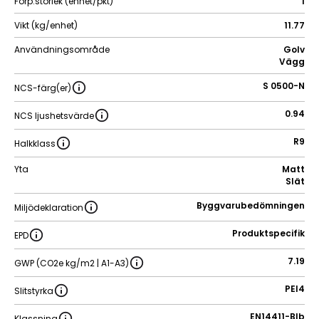
Förp.storlek (enhet/pkt)
1
Vikt (kg/enhet)
11.77
Användningsområde
Golv
Vägg
S 0500-N
NCS-färg(er)
0.94
NCS ljushetsvärde
R9
Halkklass
Yta
Matt
Slät
Byggvarubedömningen
Miljödeklaration
Produktspecifik
EPD
7.19
GWP (CO2e kg/m2 | A1-A3)
PEI4
Slitstyrka
EN14411-BIb
Klassning