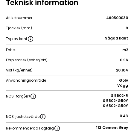
Teknisk information
Artikelnummer
460500030
Tjocklek (mm)
9
Sågad kant
Typ av kant
Enhet
m2
Förp.storlek (enhet/pkt)
0.96
Vikt (kg/enhet)
20.104
Användningsområde
Golv
Vägg
S 5502-R
NCS-färg(er)
S 5502-G50Y
S 6502-G50Y
0.43
NCS ljushetsvärde
113 Cement Grey
Rekommenderad Fogfärg