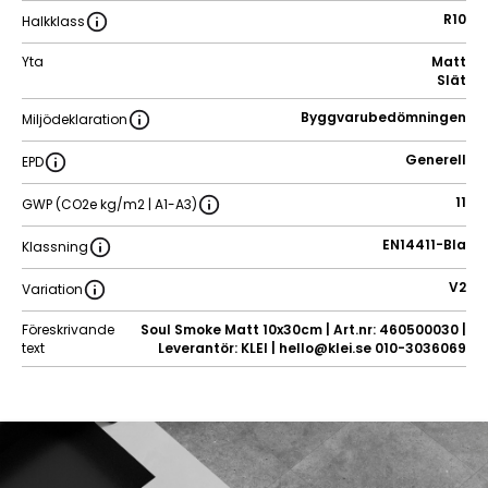
R10
Halkklass
Yta
Matt
Slät
Byggvarubedömningen
Miljödeklaration
Generell
EPD
11
GWP (CO2e kg/m2 | A1-A3)
EN14411-BIa
Klassning
V2
Variation
Föreskrivande
Soul Smoke Matt 10x30cm | Art.nr: 460500030 |
text
Leverantör: KLEI | hello@klei.se 010-3036069