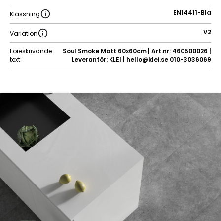
EN14411-BIa
Klassning
V2
Variation
Föreskrivande
Soul Smoke Matt 60x60cm | Art.nr: 460500026 |
text
Leverantör: KLEI | hello@klei.se 010-3036069