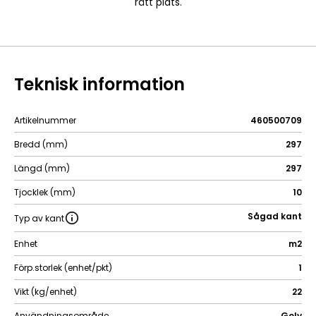
rätt plats.
Teknisk information
Artikelnummer
460500709
Bredd (mm)
297
Längd (mm)
297
Tjocklek (mm)
10
Sågad kant
Typ av kant
Enhet
m2
Förp.storlek (enhet/pkt)
1
Vikt (kg/enhet)
22
Användningsområde
Golv