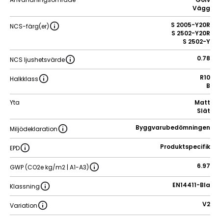
Vägg
S 2005-Y20R
NCS-färg(er)
S 2502-Y20R
S 2502-Y
0.78
NCS ljushetsvärde
R10
Halkklass
B
Yta
Matt
Slät
Byggvarubedömningen
Miljödeklaration
Produktspecifik
EPD
6.97
GWP (CO2e kg/m2 | A1-A3)
EN14411-BIa
Klassning
V2
Variation