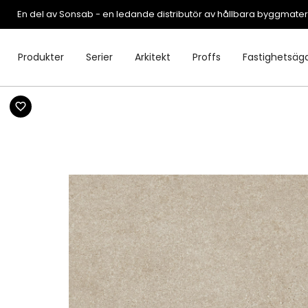
En del av Sonsab - en ledande distributör av hållbara byggmater
Produkter
Serier
Arkitekt
Proffs
Fastighetsäg