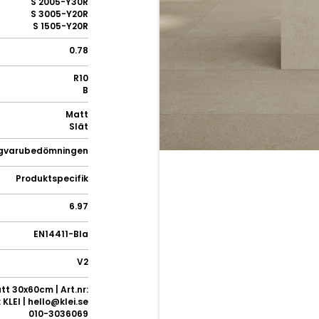
S 2005-Y30R
S 3005-Y20R
S 1505-Y20R
0.78
R10
B
Matt
Slät
gvarubedömningen
Produktspecifik
6.97
EN14411-BIa
V2
t 30x60cm | Art.nr:
KLEI | hello@klei.se
010-3036069