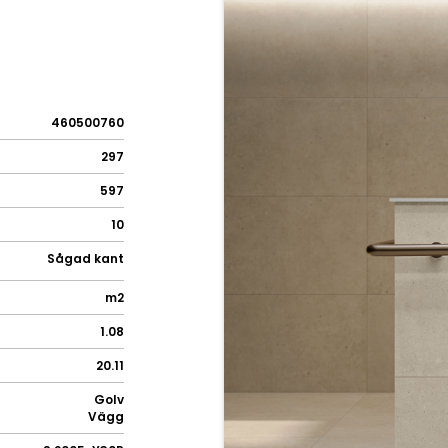
460500760
297
597
10
Sågad kant
m2
1.08
20.11
Golv
Vägg