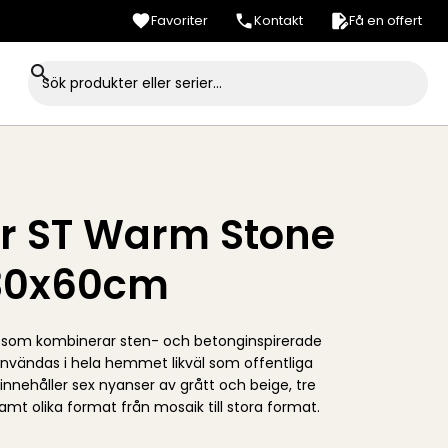
Favoriter
Kontakt
Få en offert
er ST Warm Stone
30x60cm
e som kombinerar sten- och betonginspirerade
nvändas i hela hemmet likväl som offentliga
innehåller sex nyanser av grått och beige, tre
amt olika format från mosaik till stora format.