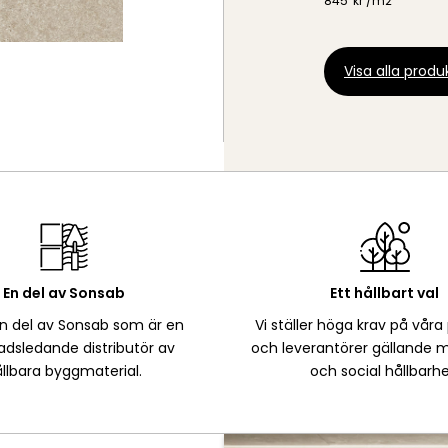
845
kr /
m2
Visa alla produk
En del av Sonsab
Ett hållbart val
en del av Sonsab som är en
Vi ställer höga krav på våra
dsledande distributör av
och leverantörer gällande m
llbara byggmaterial.
och social hållbarhe