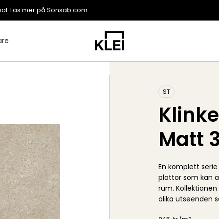
ial. Läs mer på
Sonsab.com
are
ST
Klink
Matt 
En komplett seri
plattor som kan a
rum. Kollektionen 
olika utseenden s