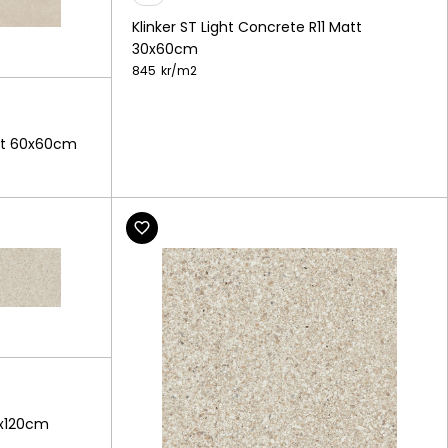
Klinker ST Light Concrete R11 Matt
30x60cm
845
kr/
m2
att 60x60cm
0x120cm