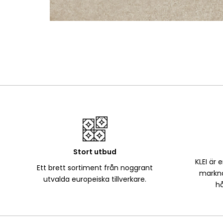
Stort utbud
KLEI är 
Ett brett sortiment från noggrant
markna
utvalda europeiska tillverkare.
hå