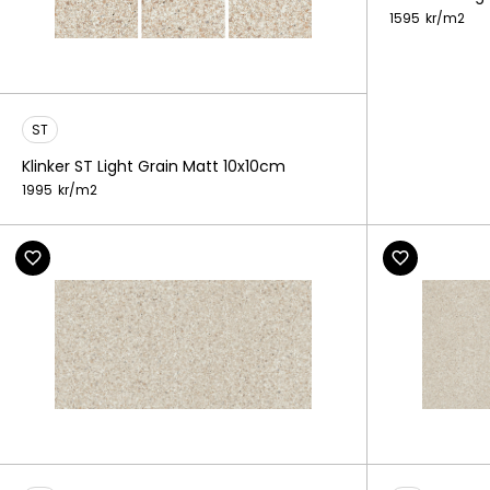
1595
kr/
m2
ST
Klinker ST Light Grain Matt 10x10cm
1995
kr/
m2