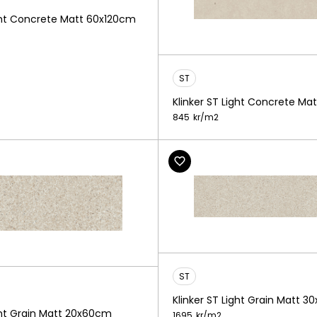
ight Concrete Matt 60x120cm
ST
Klinker ST Light Concrete M
845
kr/
m2
ST
Klinker ST Light Grain Matt 3
ight Grain Matt 20x60cm
1695
kr/
m2