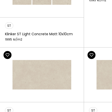
1595
kr/
m2
ST
Klinker ST Light Concrete Matt 10x10cm
1995
kr/
m2
ST
ST