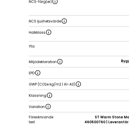
NCS-färg(er)
NCS ljushetsvärde
Halkklass
Yta
Byg
Miljödeklaration
EPD
GWP (CO2e kg/m2 | A1-A3)
Klassning
Variation
Föreskrivande
ST Warm Stone Mat
text
460500760 | Leverantör: 