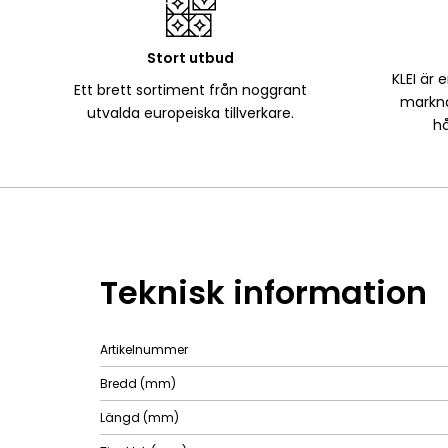
Stort utbud
KLEI är 
Ett brett sortiment från noggrant
markna
utvalda europeiska tillverkare.
hå
Teknisk information
Artikelnummer
Bredd (mm)
Längd (mm)