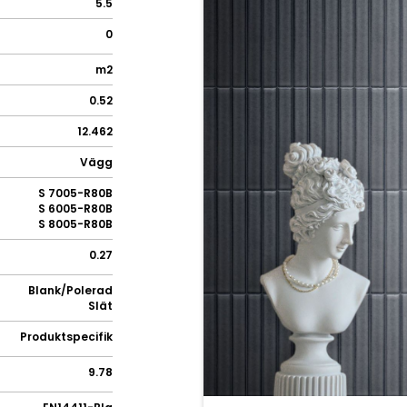
5.5
0
m2
0.52
12.462
Vägg
S 7005-R80B
S 6005-R80B
S 8005-R80B
0.27
Blank/Polerad
Slät
Produktspecifik
9.78