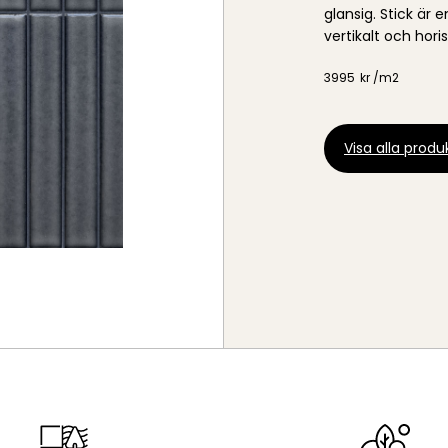
glansig. Stick är
vertikalt och hori
3995
kr /
m2
Visa alla produk