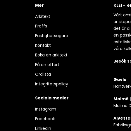
Mer
KLEI - 
Vårt omf
Arkitekt
är skapa
Proffs
det är d
en passio
Fastighetsägare
estetisk
Kontakt
våra koll
Boka en arkitekt
Besök 
Få en offert
Ordlista
Gävle
Integritetspolicy
Hantverk
Sociala medier
Malmö 
Malmö D
Instagram
Alvesta
Facebook
Fabriksg
LinkedIn