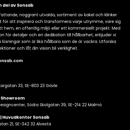
en del av Sonsab
attande, noggrant utvalda, sortiment av kakel och klinker
t för att inspirera och transformera varje utrymme, vare sig
itt hem, en offentlig miljö eller ett kommersiellt projekt. Med
n för detaljer och en dedikation till hållbarhet, erbjuder vi
a lösningar som är lika hållbara som de är vackra. Utforska
ektioner och låt din vision bli verklighet.
sonsab.com
argatan 33, SE-803 23 Gävle
| Showroom
esigncenter, Södra Skolgatan 39, SE-214 22 Malmö
 | Huvudkontor Sonsab
atan 21, SE-342 32 Alvesta