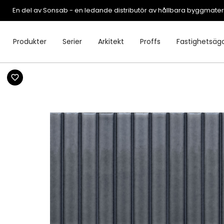
En del av Sonsab - en ledande distributör av hållbara byggmater
Produkter
Serier
Arkitekt
Proffs
Fastighetsäg