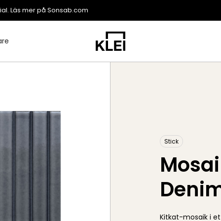
ial. Läs mer på
Sonsab.com
are
Stick
Mosai
Denim
Kitkat-mosaik i et