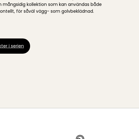
 en mångsidig kollektion som kan användas både
sontellt, för såväl vägg- som golvbeklädnad.
ter i serien