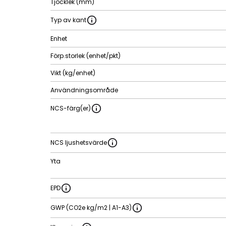
Tjocklek (mm)
Typ av kant
Enhet
Förp.storlek (enhet/pkt)
Vikt (kg/enhet)
Användningsområde
NCS-färg(er)
NCS ljushetsvärde
Yta
EPD
GWP (CO2e kg/m2 | A1-A3)