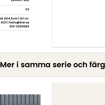
EN14411-BIa
V2
k 2x14,5cm | Art.nr:
KLEI | hello@klei.se
010-3036069
Mer i samma serie och fär