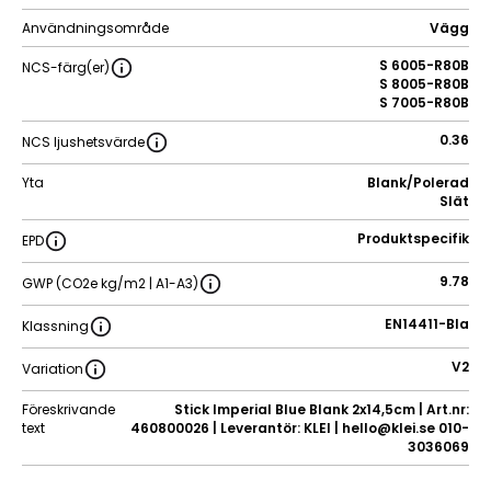
Användningsområde
Vägg
S 6005-R80B
NCS-färg(er)
S 8005-R80B
S 7005-R80B
0.36
NCS ljushetsvärde
Yta
Blank/Polerad
Slät
Produktspecifik
EPD
9.78
GWP (CO2e kg/m2 | A1-A3)
EN14411-BIa
Klassning
V2
Variation
Föreskrivande
Stick Imperial Blue Blank 2x14,5cm | Art.nr:
text
460800026 | Leverantör: KLEI | hello@klei.se 010-
3036069