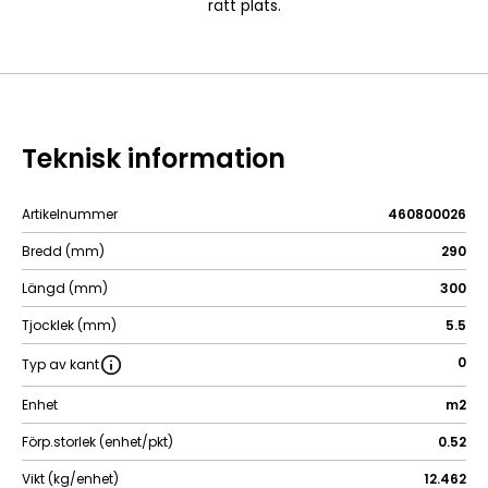
rätt plats.
Teknisk information
Artikelnummer
460800026
Bredd (mm)
290
Längd (mm)
300
Tjocklek (mm)
5.5
0
Typ av kant
Enhet
m2
Förp.storlek (enhet/pkt)
0.52
Vikt (kg/enhet)
12.462